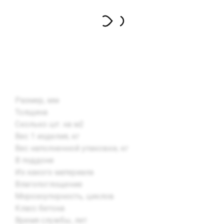
Размер, мм
Толщина
Сколько шт. на м2
Вес 1 изделия, кг
Вес наполненной упаковки, кг
В поддоне
Из какого материала
Влагопоглощение
Морозоупорность, циклов
Класс бетона
Время службы, лет