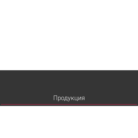
Продукция
Тротуарная плитка
Вибролитая тротуарная плитка
Вибропрессованная брусчатка