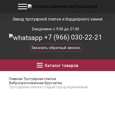
Завод тротуарной плитки и бордюрного камня
Ежедневно с 9:00 до 21:00
+7 (966) 030-22-21
Заказать обратный звонок
Каталог товаров
Главная
Тротуарная плитка
Вибропрессованная брусчатка
Тротуарная плитка Старый город коричневый